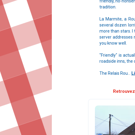
friendly, no-nonse
tradition.
La Marmite, a Rou
several dozen lorr
more than stars. I 
server addresses m
you know well.
"Friendly" is actu
roadside inns, the
The Relais Rou...
L
Retrouvez 