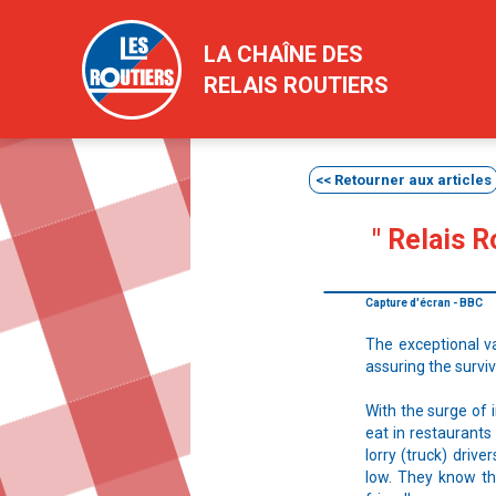
"
LA CHAÎNE DES
RELAIS ROUTIERS
<< Retourner aux articles
" Relais R
Capture d'écran - BBC
The exceptional va
assuring the surviv
With the surge of 
eat in restaurants
lorry (truck) driv
low. They know the