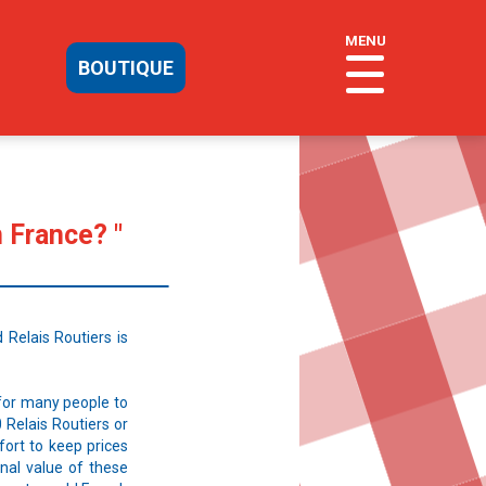
MENU
BOUTIQUE
n France? "
 Relais Routiers is
 for many people to
 Relais Routiers or
fort to keep prices
onal value of these