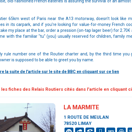
nse, old-fashioned French eateries is assuring the survival of an almost
tier 65km west of Paris near the A13 motorway, doesn't look like m
ies in its carpark, and if you're looking for value-for-money French coo
take my place at the bar, order a pression (on-tap lager beer) for 2.70€
e with the familiar "tu" (you) usually reserved for children, family
ally rule number one of the Routier charter and, by the third time you
 owner is supposed to be able to greet you by name.
ire la suite de l'article sur le site de BBC en cliquant sur ce lien
les fiches des Relais Routiers cités dans l'article en cliquant c
LA MARMITE
1 ROUTE DE MEULAN
78520 LIMAY