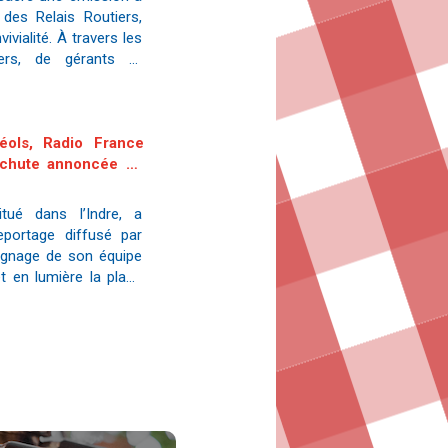
 des Relais Routiers,
vivialité. À travers les
iers, de gérants et
éols, Radio France
a chute annoncée du
itué dans l’Indre, a
eportage diffusé par
oignage de son équipe
t en lumière la place