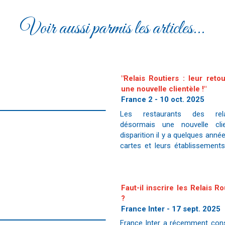
Voir aussi parmis les articles...
"Relais Routiers : leur ret
une nouvelle clientèle !"
France 2 - 10 oct. 2025
Les restaurants des relais
désormais une nouvelle cli
disparition il y a quelques année
cartes et leurs établissements
les locaux et les vacanciers. Julien Salvest
chauffeur de po
Faut-il inscrire les Relais R
?
France Inter - 17 sept. 2025
France Inter a récemment con