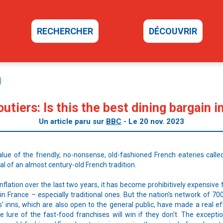
RECHERCHER
DÉCOUVRIR
outiers: Is this the best dining bargain i
Un article paru sur
BBC
- Le 20 nov. 2023
lue of the friendly, no-nonsense, old-fashioned French eateries called
al of an almost century-old French tradition.
inflation over the last two years, it has become prohibitively expensive
 in France – especially traditional ones. But the nation's network of 700
ers' inns, which are also open to the general public, have made a real ef
 lure of the fast-food franchises will win if they don't. The excepti