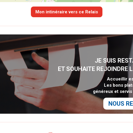
JE SUIS RES
ET SOUHAITE REJOINDRE L
Accueillir e
Les bons plat
généreux et servis 
NOUS RE