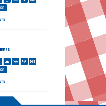
ÈTE
IÈRES
ÈTE