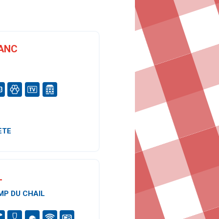
LANC
ÈTE
L
MP DU CHAIL