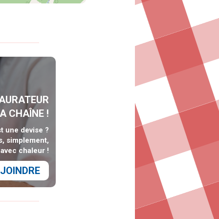
TAURATEUR
A CHAÎNE !
st une devise ?
s, simplement,
avec chaleur !
JOINDRE