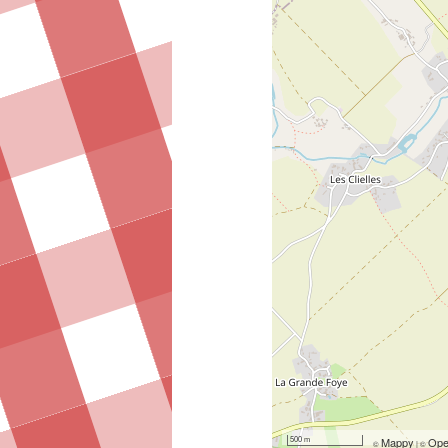
500 m
Mappy
Ope
©
|
©