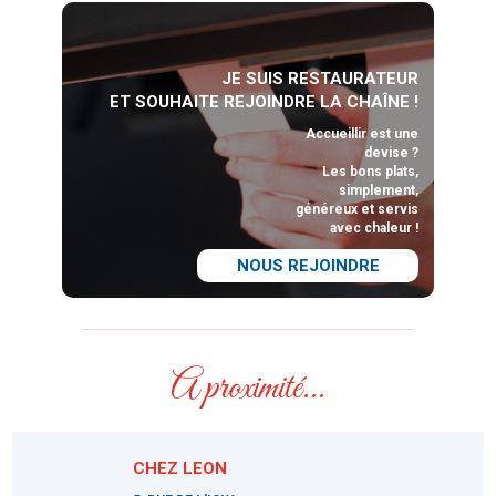
JE SUIS RESTAURATEUR
ET SOUHAITE REJOINDRE LA CHAÎNE !
Accueillir est une
devise ?
Les bons plats,
simplement,
généreux et servis
avec chaleur !
NOUS REJOINDRE
A proximité...
CHEZ LEON