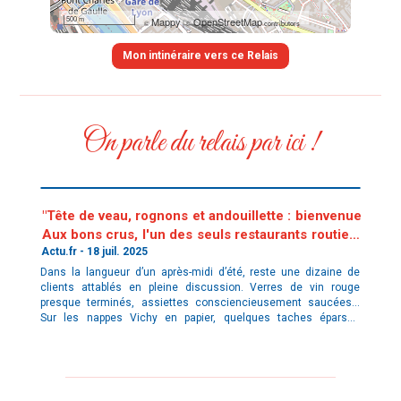
500 m
Mappy
OpenStreetMap
©
|
©
contributors
On parle du relais par ici !
"Tête de veau, rognons et andouillette : bienvenue
Aux bons crus, l'un des seuls restaurants routiers
de Paris"
Actu.fr - 18 juil. 2025
Dans la langueur d’un après-midi d’été, reste une dizaine de
clients attablés en pleine discussion. Verres de vin rouge
presque terminés, assiettes consciencieusement saucées…
Sur les nappes Vichy en papier, quelques taches éparses
témoignent