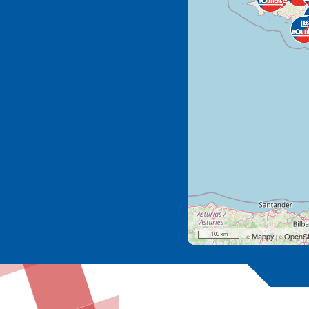
100 km
Mappy
OpenSt
©
|
©