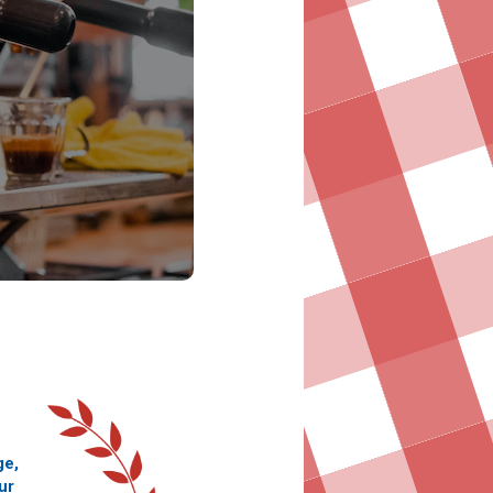
ge,
ur