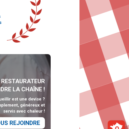
s
s
S RESTAURATEUR
DRE LA CHAÎNE !
eillir est une devise ?
implement, généreux et
servis avec chaleur !
US REJOINDRE