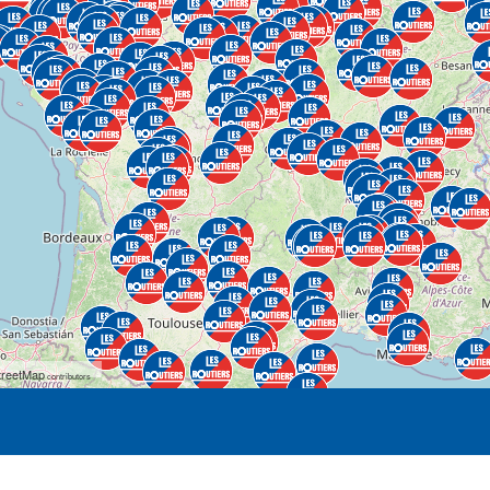
reetMap
contributors