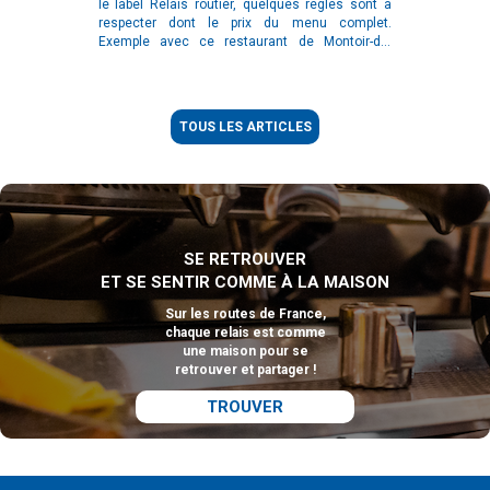
le label Relais routier, quelques règles sont à
respecter dont le prix du menu complet.
Exemple avec ce restaurant de Montoir-de-
Bretagne, tout près de Saint-Nazaire, qui
parvient à maintenir ses prix malgré l’inflation.
TOUS LES ARTICLES
SE RETROUVER
ET SE SENTIR COMME À LA MAISON
Sur les routes de France,
chaque relais est comme
une maison pour se
retrouver et partager !
TROUVER