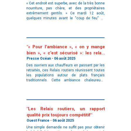
« Cet endroit est superbe, avec de la très bonne
nourriture, pas chère, et des propriétaires
extrêmement gentils. » Ce mardi 12 août,
quelques minutes avant le “coup de feu” de
midi, assis à la terrasse du bar-restaurant Les
Templiers , à
"« Pour l’ambiance », « on y mange
bien », « c’est sécurisé »: les relais
routiers ont su les séduire"
Presse Océan - 06 août 2025
Des ouvriers aux chauffeurs en passant par les
retraités, ces Relais routiers réunissent toutes
les populations autour de plats français
traditionnels. Cette ambiance chaleureuse
permet parfois de créer des amitiés… À Montoir-
de-Bretagne, près de Saint-N
"Les Relais routiers, un rapport
qualité prix toujours compétitif"
Ouest France - 06 août 2025
Une simple demande ne suffit pas pour obtenir